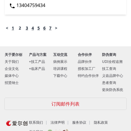
13404759434
<
1
2
3
4
5
6
7
>
关于爱尔创
产品与方案
互动交流
合作伙伴
防伪查询
关于我们
技工产品
病例展示
品牌伙伴
UDI全程追溯
企业文化
临床产品
培训课程
授权加工厂
技工查询
媒体中心
下载中心
特约合作伙伴
义齿品牌中心
招贤纳士
患者查询
瓷块防伪系统
订阅邮件列表
联系我们
法律声明
服务协议
隐私政策