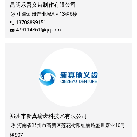
昆明乐吾义齿制作有限公司
中豪新册产业城A区13栋6楼
13708899151
479114861@qq.con
郑州市新真瑜齿科技术有限公司
河南省郑州市高新区莲花街跟红楠路盛世嘉业10号
楼507