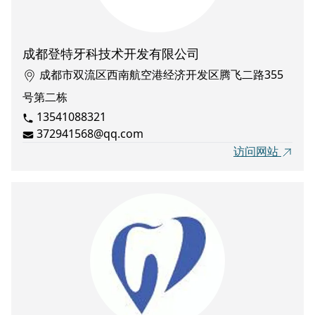
成都登特牙科技术开发有限公司
成都市双流区西南航空港经济开发区腾飞二路355
号第二栋
13541088321
372941568@qq.com
访问网站