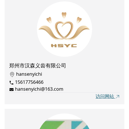
郑州市汉森义齿有限公司
hansenyichi
15617756466
hansenyichi@163.com
访问网站