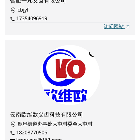
合肥一凡义齿有限公司
cbjyf
17354096919
访问网站
云南欧维欧义齿科技有限公司
鹿阜街道办事处大屯村委会大屯村
18208770506