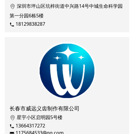
深圳市坪山区坑梓街道中兴路14号中城生命科学园
第一分园6栋5楼
18129838287
长春市威远义齿制作有限公司
星宇小区启明园5号楼
13664317272
1175684533@qq.com