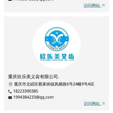
访问网站
重庆欣乐美义齿有限公司.
重庆市北碚区蔡家岗镇凤栖路6号24幢9号A区
18223390385
1994384233@qq.com
访问网站