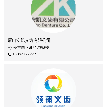
眉山安凯义齿有限公司
圣丰国际B区17栋3楼
15892722777