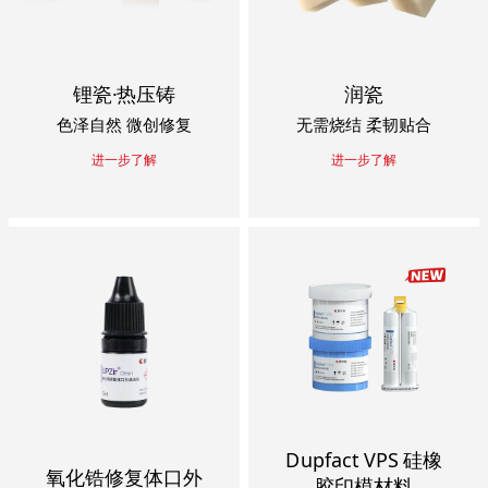
锂瓷·热压铸
润瓷
色泽自然 微创修复
无需烧结 柔韧贴合
进一步了解
进一步了解
Dupfact VPS 硅橡
氧化锆修复体口外
胶印模材料