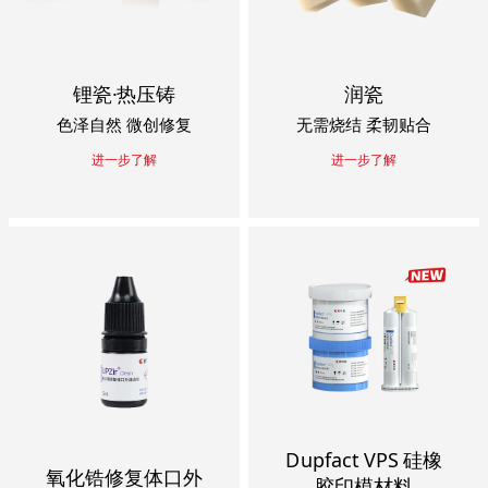
锂瓷·热压铸
润瓷
色泽自然 微创修复
无需烧结 柔韧贴合
进一步了解
进一步了解
Dupfact VPS 硅橡
氧化锆修复体口外
胶印模材料