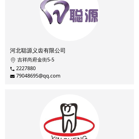
河北聪源义齿有限公司
吉祥尚府金街5-5
2227880
79048695@qq.com