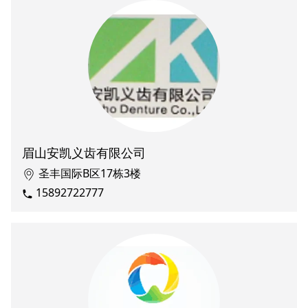
眉山安凯义齿有限公司
圣丰国际B区17栋3楼
15892722777