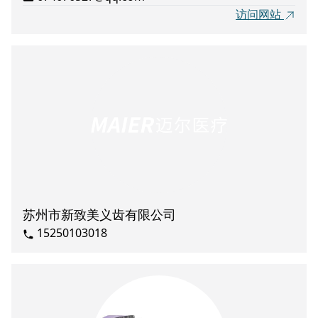
访问网站
苏州市新致美义齿有限公司
15250103018