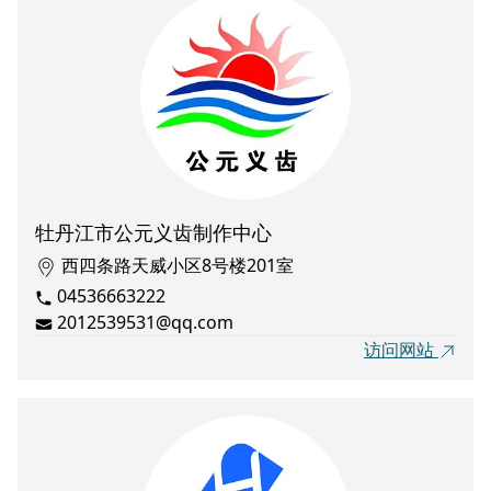
牡丹江市公元义齿制作中心
西四条路天威小区8号楼201室
04536663222
2012539531@qq.com
访问网站